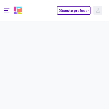
yoo learn
Găsește profesor
Deschide meniu principal