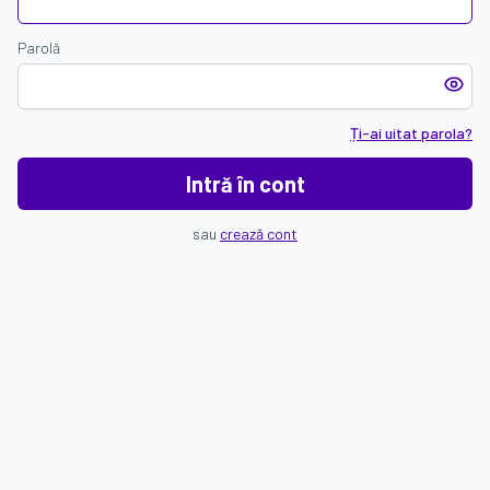
Parolă
Ți-ai uitat parola?
Intră în cont
sau
crează cont