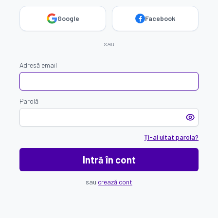
Google
Facebook
sau
Adresă email
Parolă
Ți-ai uitat parola?
Intră în cont
sau
crează cont