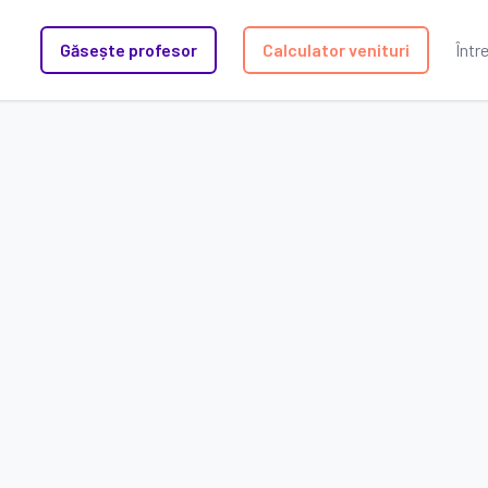
Găsește profesor
Calculator venituri
Într