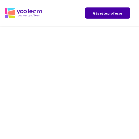
yoo learn
Găsește profesor