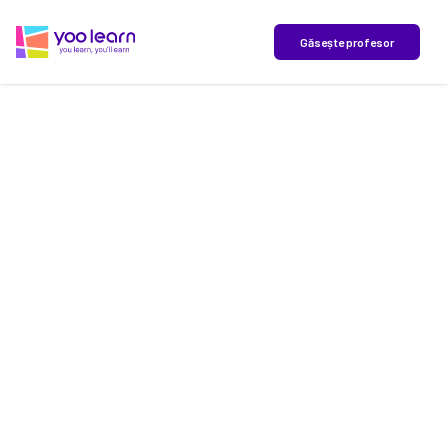
yoo learn
Găsește profesor