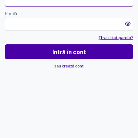
Parolă
Ți-ai uitat parola?
Intră în cont
sau
crează cont