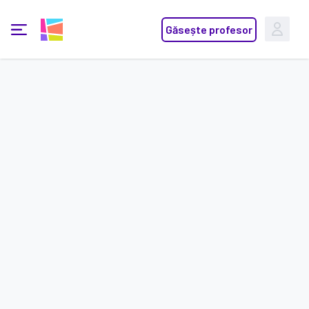
yoo learn
Găsește profesor
Deschide meniu principal