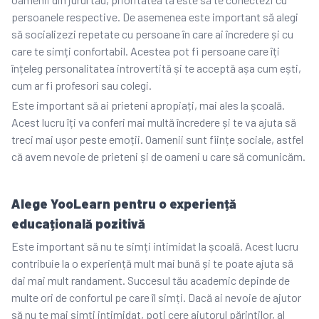
persoanele respective. De asemenea este important să alegi
să socializezi repetate cu persoane în care ai încredere și cu
care te simți confortabil. Acestea pot fi persoane care îți
înțeleg personalitatea introvertită și te acceptă așa cum ești,
cum ar fi profesori sau colegi.
Este important să ai prieteni apropiați, mai ales la școală.
Acest lucru îți va conferi mai multă încredere și te va ajuta să
treci mai ușor peste emoții. Oamenii sunt ființe sociale, astfel
că avem nevoie de prieteni și de oameni u care să comunicăm.
Alege YooLearn pentru o experiență
educațională pozitivă
Este important să nu te simți intimidat la școală. Acest lucru
contribuie la o experiență mult mai bună și te poate ajuta să
dai mai mult randament. Succesul tău academic depinde de
multe ori de confortul pe care îl simți. Dacă ai nevoie de ajutor
să nu te mai simți intimidat, poți cere ajutorul părinților, al