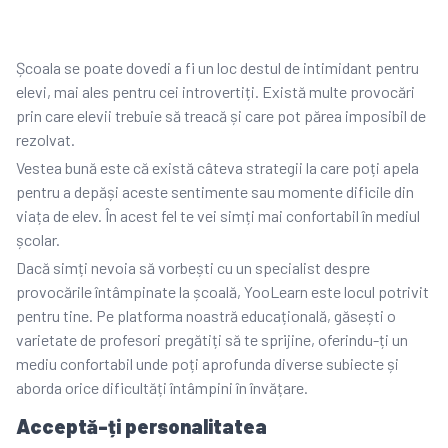
Școala se poate dovedi a fi un loc destul de intimidant pentru
elevi, mai ales pentru cei introvertiți. Există multe provocări
prin care elevii trebuie să treacă și care pot părea imposibil de
rezolvat.
Vestea bună este că există câteva strategii la care poți apela
pentru a depăși aceste sentimente sau momente dificile din
viața de elev. În acest fel te vei simți mai confortabil în mediul
școlar.
Dacă simți nevoia să vorbești cu un specialist despre
provocările întâmpinate la școală, YooLearn este locul potrivit
pentru tine. Pe platforma noastră educațională, găsești o
varietate de profesori pregătiți să te sprijine, oferindu-ți un
mediu confortabil unde poți aprofunda diverse subiecte și
aborda orice dificultăți întâmpini în învățare.
Acceptă-ți personalitatea