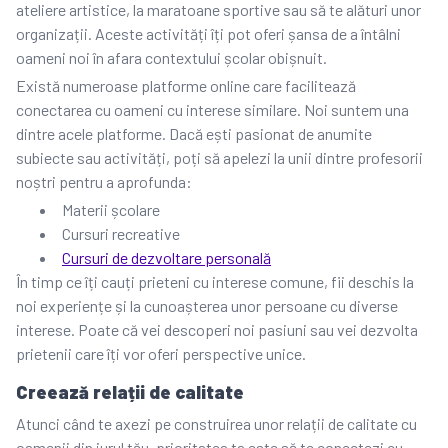
ateliere artistice, la maratoane sportive sau să te alături unor
organizații. Aceste activități îți pot oferi șansa de a întâlni
oameni noi în afara contextului școlar obișnuit.
Există numeroase platforme online care facilitează
conectarea cu oameni cu interese similare. Noi suntem una
dintre acele platforme. Dacă ești pasionat de anumite
subiecte sau activități, poți să apelezi la unii dintre profesorii
noștri pentru a aprofunda:
Materii școlare
Cursuri recreative
Cursuri de dezvoltare personală
În timp ce îți cauți prieteni cu interese comune, fii deschis la
noi experiențe și la cunoașterea unor persoane cu diverse
interese. Poate că vei descoperi noi pasiuni sau vei dezvolta
prietenii care îți vor oferi perspective unice.
Creează relații de calitate
Atunci când te axezi pe construirea unor relații de calitate cu
oamenii din jurul tău, prioritatea ta este să te conectezi cu