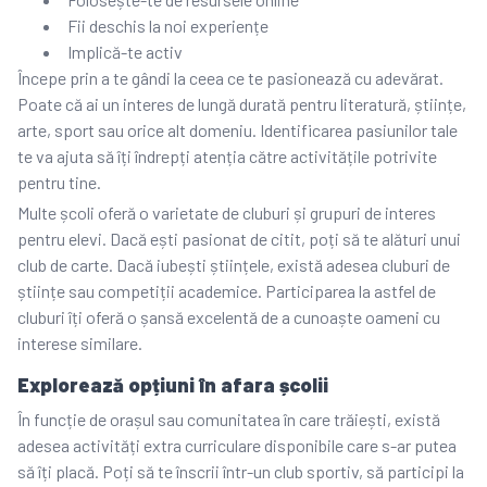
Fii deschis la noi experiențe
Implică-te activ
Începe prin a te gândi la ceea ce te pasionează cu adevărat.
Poate că ai un interes de lungă durată pentru literatură, științe,
arte, sport sau orice alt domeniu. Identificarea pasiunilor tale
te va ajuta să îți îndrepți atenția către activitățile potrivite
pentru tine.
Multe școli oferă o varietate de cluburi și grupuri de interes
pentru elevi. Dacă ești pasionat de citit, poți să te alături unui
club de carte. Dacă iubești științele, există adesea cluburi de
științe sau competiții academice. Participarea la astfel de
cluburi îți oferă o șansă excelentă de a cunoaște oameni cu
interese similare.
Explorează opțiuni în afara școlii
În funcție de orașul sau comunitatea în care trăiești, există
adesea activități extra curriculare disponibile care s-ar putea
să îți placă. Poți să te înscrii într-un club sportiv, să participi la