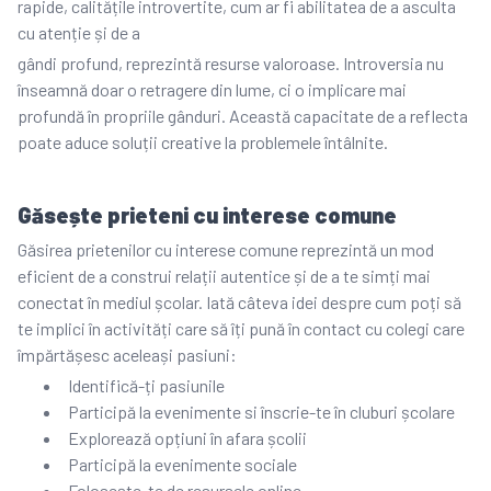
rapide, calitățile introvertite, cum ar fi abilitatea de a asculta
cu atenție și de a
gândi profund, reprezintă resurse valoroase. Introversia nu
înseamnă doar o retragere din lume, ci o implicare mai
profundă în propriile gânduri. Această capacitate de a reflecta
poate aduce soluții creative la problemele întâlnite.
Găsește prieteni cu interese comune
Găsirea prietenilor cu interese comune reprezintă un mod
eficient de a construi relații autentice și de a te simți mai
conectat în mediul școlar. Iată câteva idei despre cum poți să
te implici în activități care să îți pună în contact cu colegi care
împărtășesc aceleași pasiuni:
Identifică-ți pasiunile
Participă la evenimente si înscrie-te în cluburi școlare
Explorează opțiuni în afara școlii
Participă la evenimente sociale
Folosește-te de resursele online