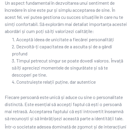
Un aspect fundamental în dezvoltarea unui sentiment de
încredere în sine este pur și simplu acceptarea de sine. În
acest fel, vei putea gestiona cu succes situațiile în care nu te
simți confortabil. Să explorăm mai detaliat importanța acestei
abordări și cum poți să îți valorizezi calitățile:
Acceptă ideea de unicitate a fiecărei personalități
Dezvoltă-ți capacitatea de a asculta și de a gândi
profund
Timpul petrecut singur se poate dovedi valoros. Învață
să îți apreciezi momentele de singurătate și să te
descoperi pe tine.
Construiește relații puține, dar autentice
Fiecare persoană este unică și aduce cu sine o personalitate
distinctă. Este esențial să accepți faptul că ești o persoană
mai retrasă. Acceptarea faptului că ești introvertit înseamnă
să recunoști și să îmbrățișezi această parte a identității tale.
Într-o societate adesea dominată de zgomot și de interacțiuni