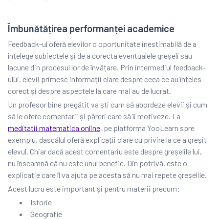
Îmbunătățirea performanței academice
Feedback-ul oferă elevilor o oportunitate inestimabilă de a
înțelege subiectele și de a corecta eventualele greșeli sau
lacune din procesul lor de învățare. Prin intermediul feedback-
ului, elevii primesc informații clare despre ceea ce au înțeles
corect și despre aspectele la care mai au de lucrat.
Un profesor bine pregătit va ști cum să abordeze elevii și cum
să le ofere comentarii și păreri care să îi motiveze. La
meditatii matematica online
, pe platforma YooLearn spre
exemplu, dascălul oferă explicații clare cu privire la ce a greșit
elevul. Chiar dacă acest comentariu este despre greșelile lui,
nu înseamnă că nu este unul benefic. Din potrivă, este o
explicație care îl va ajuta pe acesta să nu mai repete greșelile.
Acest lucru este important și pentru materii precum:
Istorie
Geografie