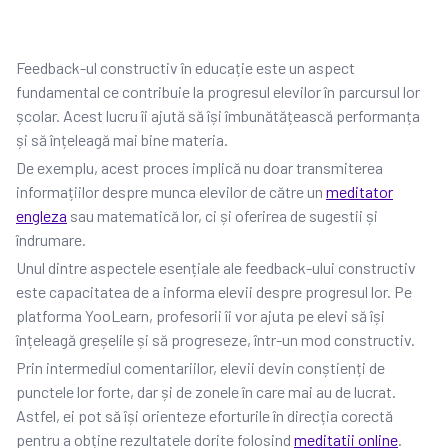
Feedback-ul constructiv în educație este un aspect
fundamental ce contribuie la progresul elevilor în parcursul lor
școlar. Acest lucru îi ajută să își îmbunătățească performanța
și să înțeleagă mai bine materia.
De exemplu, acest proces implică nu doar transmiterea
informațiilor despre munca elevilor de către un
meditator
engleza
sau matematică lor, ci și oferirea de sugestii și
îndrumare.
Unul dintre aspectele esențiale ale feedback-ului constructiv
este capacitatea de a informa elevii despre progresul lor. Pe
platforma YooLearn, profesorii îi vor ajuta pe elevi să își
înțeleagă greșelile și să progreseze, într-un mod constructiv.
Prin intermediul comentariilor, elevii devin conștienți de
punctele lor forte, dar și de zonele în care mai au de lucrat.
Astfel, ei pot să își orienteze eforturile în direcția corectă
pentru a obține rezultatele dorite folosind
meditatii online
.